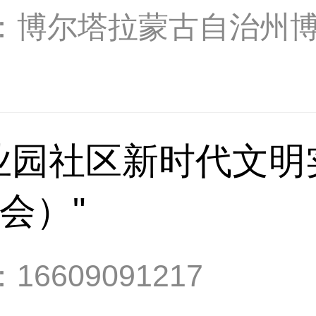
：
博尔塔拉蒙古自治州
业园社区新时代文明
会）"
：
16609091217