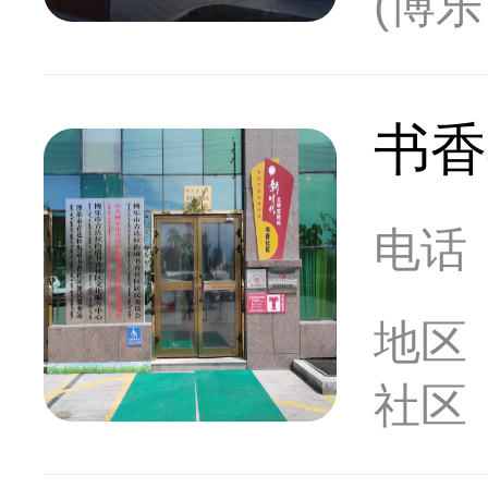
(博
书香
电话
地区
社区