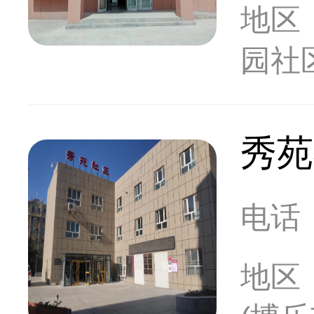
地区
园社
秀苑
电话
地区