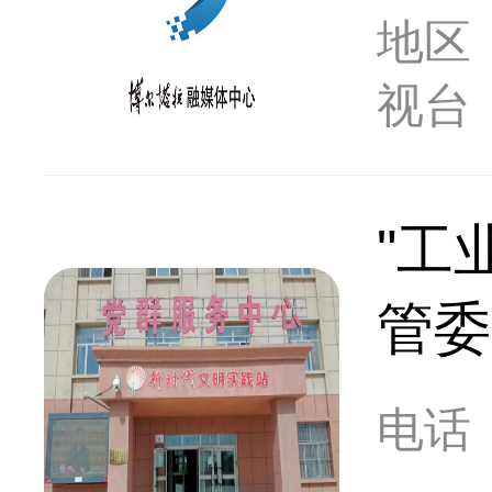
地区
视台
"工
管委
电话