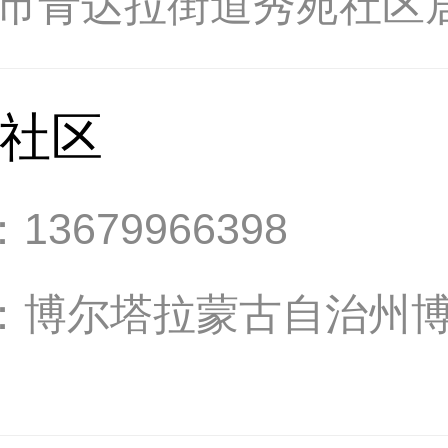
乐市青达拉街道秀苑社区
社区
：
13679966398
：
博尔塔拉蒙古自治州