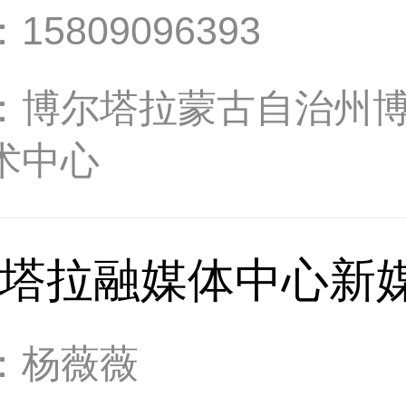
：
15809096393
：
博尔塔拉蒙古自治州
术中心
塔拉融媒体中心新
：
杨薇薇