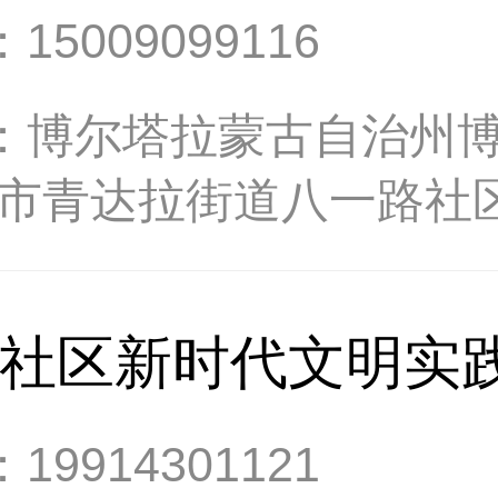
：
15009099116
：
博尔塔拉蒙古自治州
乐市青达拉街道八一路社
社区新时代文明实
：
19914301121