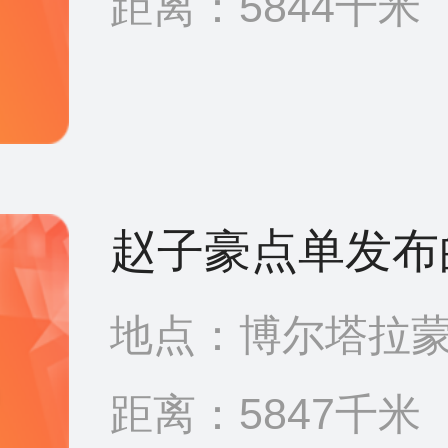
距离：5844千米
赵子豪点单发布
地点：博尔塔拉蒙
距离：5847千米